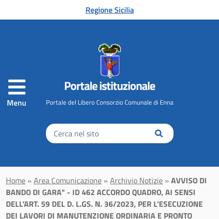
Vai al contenuto principale
Regione Sicilia
Portale istituzionale
Menu
Portale del Libero Consorzio Comunale di Enna
Inserisci
il
testo
da
cercare
Home
»
Area Comunicazione
»
Archivio Notizie
»
AVVISO DI
BANDO DI GARA" - ID 462 ACCORDO QUADRO, AI SENSI
DELL’ART. 59 DEL D. L.GS. N. 36/2023, PER L’ESECUZIONE
DEI LAVORI DI MANUTENZIONE ORDINARIA E PRONTO