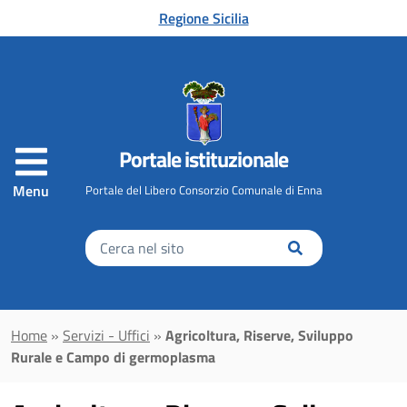
Vai al contenuto principale
Regione Sicilia
Portale istituzionale
Menu
Portale del Libero Consorzio Comunale di Enna
Inserisci
il
testo
da
cercare
Home
»
Servizi - Uffici
»
Agricoltura, Riserve, Sviluppo
Rurale e Campo di germoplasma