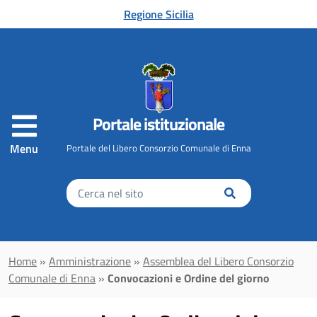
Vai al contenuto principale
Regione Sicilia
Portale istituzionale
Menu
Portale del Libero Consorzio Comunale di Enna
Inserisci
il
testo
da
cercare
Home
»
Amministrazione
»
Assemblea del Libero Consorzio
Comunale di Enna
»
Convocazioni e Ordine del giorno